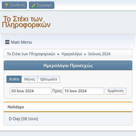
Σύνδεση
Εγγραφή
Το Στέκι των
Πληροφορικών
Main Menu
Το Στέκι των Πληροφορικών
Ημερολόγιο
Ιούνιος 2024
►
►
Ημερολόγιο Προσεχώς
Λίστα
Μήνας
Εβδομάδα
Προς
Holidays
D-Day (06 Ιουν)