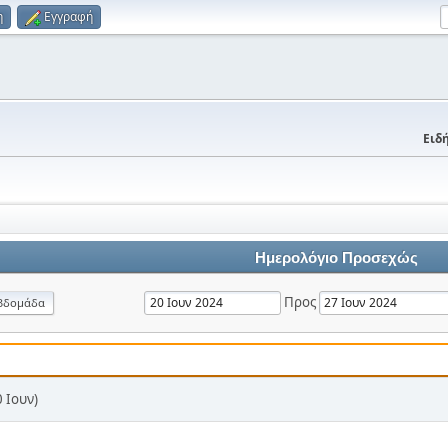
η
Εγγραφή
Ειδή
Ημερολόγιο Προσεχώς
Προς
βδομάδα
 Ιουν)