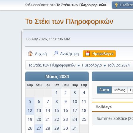
Καλωσορίσατε στο
Το Στέκι των Πληροφορικών
.
Σύνδεσ
Το Στέκι των Πληροφορικών
06 Αυγ 2026, 11:31:06 ΜΜ
Αρχική
Αναζήτηση
Ημερολόγιο
Το Στέκι των Πληροφορικών
Ημερολόγιο
Ιούνιος 2024
►
►
Μάιος 2024
Κυρ
Δευ
Τρι
Τετ
Πεμ
Παρ
Σαβ
Λίστα
Μήνας
Ε
1
2
3
4
5
6
7
8
9
10
11
Holidays
12
13
14
15
16
17
18
Summer Solstice (20
19
20
21
22
23
24
25
26
27
28
29
30
31