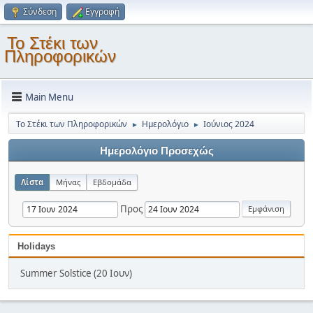
Σύνδεση
Εγγραφή
Το Στέκι των
Πληροφορικών
Main Menu
Το Στέκι των Πληροφορικών
Ημερολόγιο
Ιούνιος 2024
►
►
Ημερολόγιο Προσεχώς
Λίστα
Μήνας
Εβδομάδα
Προς
Holidays
Summer Solstice (20 Ιουν)