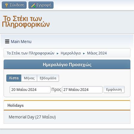
Σύνδεση
Εγγραφή
Το Στέκι των
Πληροφορικών
Main Menu
Το Στέκι των Πληροφορικών
Ημερολόγιο
Μάιος 2024
►
►
Ημερολόγιο Προσεχώς
Λίστα
Μήνας
Εβδομάδα
Προς
Holidays
Memorial Day (27 Μαΐου)