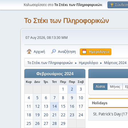
Καλωσορίσατε στο
Το Στέκι των Πληροφορικών
.
Σύνδεσ
Το Στέκι των Πληροφορικών
07 Αυγ 2026, 08:13:30 ΜΜ
Αρχική
Αναζήτηση
Ημερολόγιο
Το Στέκι των Πληροφορικών
Ημερολόγιο
Μάρτιος 2024
►
►
Φεβρουάριος 2024
Κυρ
Δευ
Τρι
Τετ
Πεμ
Παρ
Σαβ
Λίστα
Μήνας
Ε
1
2
3
4
5
6
7
8
9
10
Holidays
11
12
13
14
15
16
17
St. Patrick's Day (
18
19
20
21
22
23
24
25
26
27
28
29