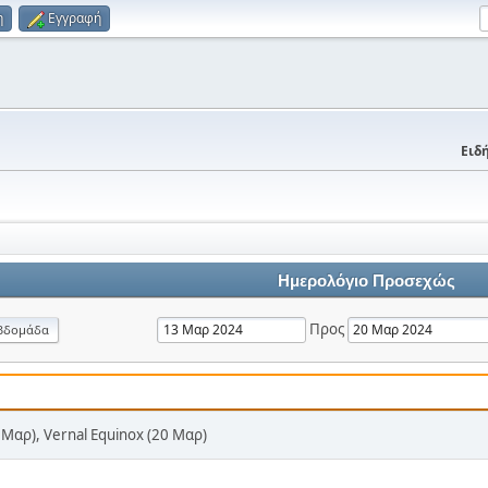
η
Εγγραφή
Ειδή
Ημερολόγιο Προσεχώς
Προς
βδομάδα
17 Μαρ), Vernal Equinox (20 Μαρ)