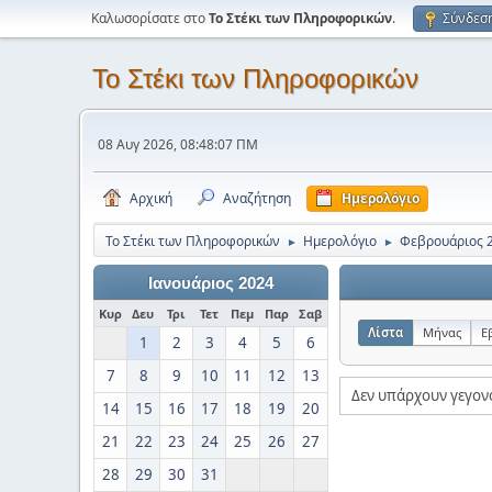
Καλωσορίσατε στο
Το Στέκι των Πληροφορικών
.
Σύνδεσ
Το Στέκι των Πληροφορικών
08 Αυγ 2026, 08:48:07 ΠΜ
Αρχική
Αναζήτηση
Ημερολόγιο
Το Στέκι των Πληροφορικών
Ημερολόγιο
Φεβρουάριος 
►
►
Ιανουάριος 2024
Κυρ
Δευ
Τρι
Τετ
Πεμ
Παρ
Σαβ
Λίστα
Μήνας
Ε
1
2
3
4
5
6
7
8
9
10
11
12
13
Δεν υπάρχουν γεγον
14
15
16
17
18
19
20
21
22
23
24
25
26
27
28
29
30
31