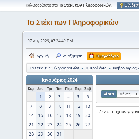
Καλωσορίσατε στο
Το Στέκι των Πληροφορικών
.
Σύνδεσ
Το Στέκι των Πληροφορικών
07 Αυγ 2026, 07:24:49 ΠΜ
Αρχική
Αναζήτηση
Ημερολόγιο
Το Στέκι των Πληροφορικών
Ημερολόγιο
Φεβρουάριος 
►
►
Ιανουάριος 2024
Κυρ
Δευ
Τρι
Τετ
Πεμ
Παρ
Σαβ
Λίστα
Μήνας
Ε
1
2
3
4
5
6
7
8
9
10
11
12
13
Δεν υπάρχουν γεγον
14
15
16
17
18
19
20
21
22
23
24
25
26
27
28
29
30
31