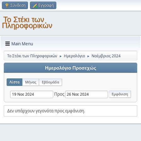
Σύνδεση
Εγγραφή
Το Στέκι των
Πληροφορικών
Main Menu
Το Στέκι των Πληροφορικών
Ημερολόγιο
Νοέμβριος 2024
►
►
Ημερολόγιο Προσεχώς
Λίστα
Μήνας
Εβδομάδα
Προς
Δεν υπάρχουν γεγονότα προς εμφάνιση.