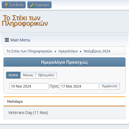
Σύνδεση
Εγγραφή
Το Στέκι των
Πληροφορικών
Main Menu
Το Στέκι των Πληροφορικών
Ημερολόγιο
Νοέμβριος 2024
►
►
Ημερολόγιο Προσεχώς
Λίστα
Μήνας
Εβδομάδα
Προς
Holidays
Veterans Day (11 Νοε)