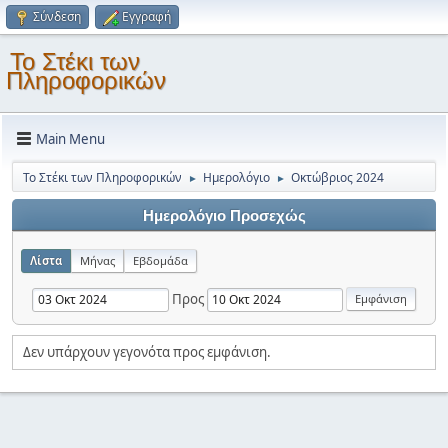
Σύνδεση
Εγγραφή
Το Στέκι των
Πληροφορικών
Main Menu
Το Στέκι των Πληροφορικών
Ημερολόγιο
Οκτώβριος 2024
►
►
Ημερολόγιο Προσεχώς
Λίστα
Μήνας
Εβδομάδα
Προς
Δεν υπάρχουν γεγονότα προς εμφάνιση.