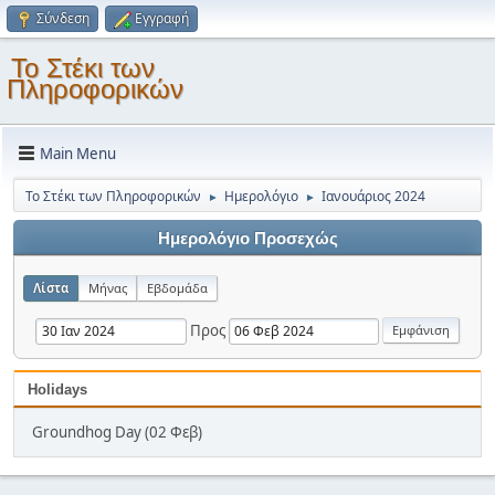
Σύνδεση
Εγγραφή
Το Στέκι των
Πληροφορικών
Main Menu
Το Στέκι των Πληροφορικών
Ημερολόγιο
Ιανουάριος 2024
►
►
Ημερολόγιο Προσεχώς
Λίστα
Μήνας
Εβδομάδα
Προς
Holidays
Groundhog Day (02 Φεβ)