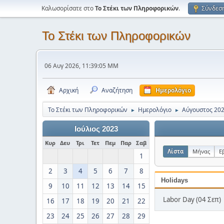
Καλωσορίσατε στο
Το Στέκι των Πληροφορικών
.
Σύνδεσ
Το Στέκι των Πληροφορικών
06 Αυγ 2026, 11:39:05 ΜΜ
Αρχική
Αναζήτηση
Ημερολόγιο
Το Στέκι των Πληροφορικών
Ημερολόγιο
Αύγουστος 20
►
►
Ιούλιος 2023
Κυρ
Δευ
Τρι
Τετ
Πεμ
Παρ
Σαβ
Λίστα
Μήνας
Ε
1
2
3
4
5
6
7
8
Holidays
9
10
11
12
13
14
15
Labor Day (04 Σεπ)
16
17
18
19
20
21
22
23
24
25
26
27
28
29