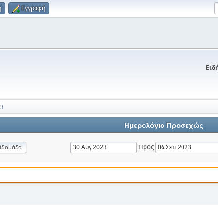
η
Εγγραφή
Ειδή
23
Ημερολόγιο Προσεχώς
Προς
βδομάδα