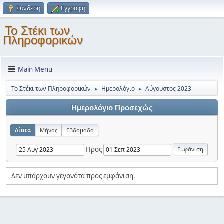
Σύνδεση
Εγγραφή
Το Στέκι των
Πληροφορικών
Main Menu
Το Στέκι των Πληροφορικών
Ημερολόγιο
Αύγουστος 2023
►
►
Ημερολόγιο Προσεχώς
Λίστα
Μήνας
Εβδομάδα
Προς
Δεν υπάρχουν γεγονότα προς εμφάνιση.