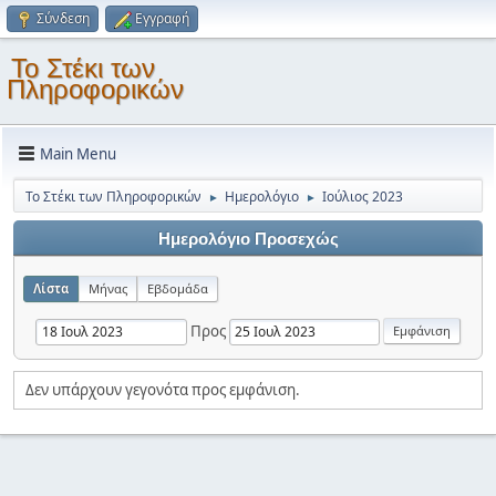
Σύνδεση
Εγγραφή
Το Στέκι των
Πληροφορικών
Main Menu
Το Στέκι των Πληροφορικών
Ημερολόγιο
Ιούλιος 2023
►
►
Ημερολόγιο Προσεχώς
Λίστα
Μήνας
Εβδομάδα
Προς
Δεν υπάρχουν γεγονότα προς εμφάνιση.