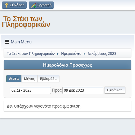
Σύνδεση
Εγγραφή
Το Στέκι των
Πληροφορικών
Main Menu
Το Στέκι των Πληροφορικών
Ημερολόγιο
Δεκέμβριος 2023
►
►
Ημερολόγιο Προσεχώς
Λίστα
Μήνας
Εβδομάδα
Προς
Δεν υπάρχουν γεγονότα προς εμφάνιση.