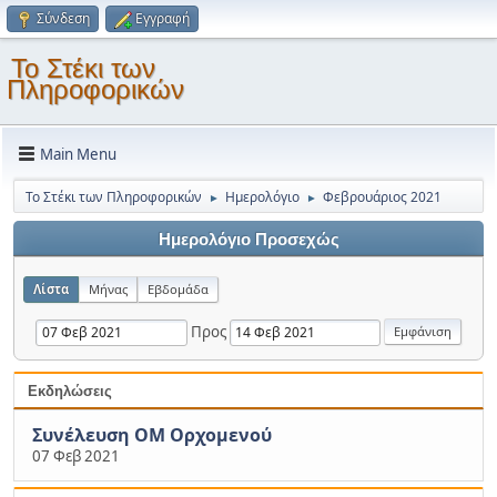
Σύνδεση
Εγγραφή
Το Στέκι των
Πληροφορικών
Main Menu
Το Στέκι των Πληροφορικών
Ημερολόγιο
Φεβρουάριος 2021
►
►
Ημερολόγιο Προσεχώς
Λίστα
Μήνας
Εβδομάδα
Προς
Εκδηλώσεις
Συνέλευση ΟΜ Ορχομενού
07 Φεβ 2021