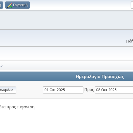
η
Εγγραφή
Ειδή
25
Ημερολόγιο Προσεχώς
Προς
βδομάδα
ότα προς εμφάνιση.