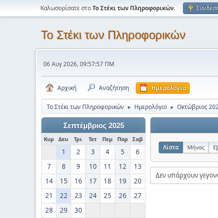
Καλωσορίσατε στο
Το Στέκι των Πληροφορικών
.
Σύνδεσ
Το Στέκι των Πληροφορικών
06 Αυγ 2026, 09:57:57 ΠΜ
Αρχική
Αναζήτηση
Ημερολόγιο
Το Στέκι των Πληροφορικών
Ημερολόγιο
Οκτώβριος 20
►
►
Σεπτέμβριος 2025
Κυρ
Δευ
Τρι
Τετ
Πεμ
Παρ
Σαβ
Λίστα
Μήνας
Ε
1
2
3
4
5
6
7
8
9
10
11
12
13
Δεν υπάρχουν γεγον
14
15
16
17
18
19
20
21
22
23
24
25
26
27
28
29
30