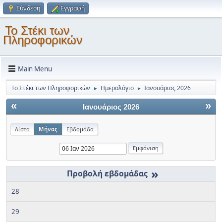
Σύνδεση
Εγγραφή
Το Στέκι των
Πληροφορικών
Main Menu
Το Στέκι των Πληροφορικών
Ημερολόγιο
Ιανουάριος 2026
►
►
«
»
Ιανουάριος 2026
Λίστα
Μήνας
Εβδομάδα
»
28
29