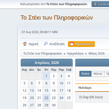
Καλωσορίσατε στο
Το Στέκι των Πληροφορικών
.
Σύνδεσ
Το Στέκι των Πληροφορικών
07 Αυγ 2026, 09:48:11 ΜΜ
Αρχική
Αναζήτηση
Ημερολόγιο
Το Στέκι των Πληροφορικών
Ημερολόγιο
Μάιος 2026
►
►
Απρίλιος 2026
Κυρ
Δευ
Τρι
Τετ
Πεμ
Παρ
Σαβ
Λίστα
Μήνας
Ε
1
2
3
4
5
6
7
8
9
10
11
Holidays
12
13
14
15
16
17
18
D-Day (06 Ιουν)
19
20
21
22
23
24
25
26
27
28
29
30