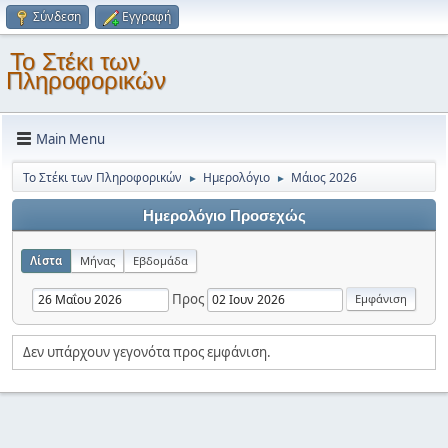
Σύνδεση
Εγγραφή
Το Στέκι των
Πληροφορικών
Main Menu
Το Στέκι των Πληροφορικών
Ημερολόγιο
Μάιος 2026
►
►
Ημερολόγιο Προσεχώς
Λίστα
Μήνας
Εβδομάδα
Προς
Δεν υπάρχουν γεγονότα προς εμφάνιση.