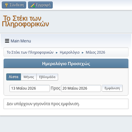
Σύνδεση
Εγγραφή
Το Στέκι των
Πληροφορικών
Main Menu
Το Στέκι των Πληροφορικών
Ημερολόγιο
Μάιος 2026
►
►
Ημερολόγιο Προσεχώς
Λίστα
Μήνας
Εβδομάδα
Προς
Δεν υπάρχουν γεγονότα προς εμφάνιση.