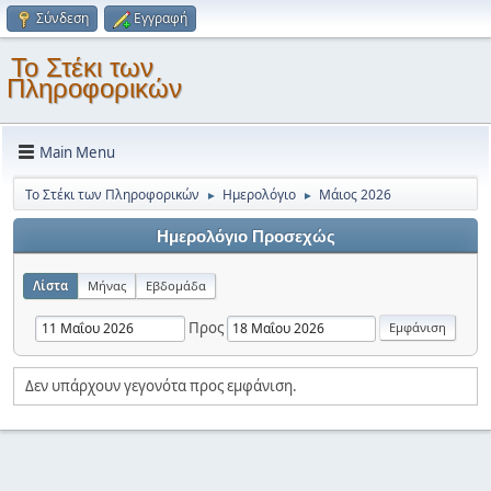
Σύνδεση
Εγγραφή
Το Στέκι των
Πληροφορικών
Main Menu
Το Στέκι των Πληροφορικών
Ημερολόγιο
Μάιος 2026
►
►
Ημερολόγιο Προσεχώς
Λίστα
Μήνας
Εβδομάδα
Προς
Δεν υπάρχουν γεγονότα προς εμφάνιση.