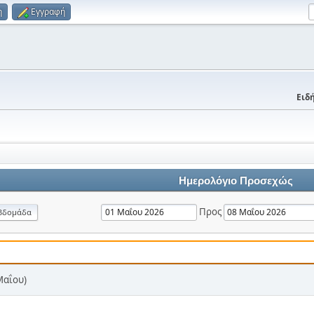
η
Εγγραφή
Ειδή
Ημερολόγιο Προσεχώς
Προς
βδομάδα
Μαΐου)