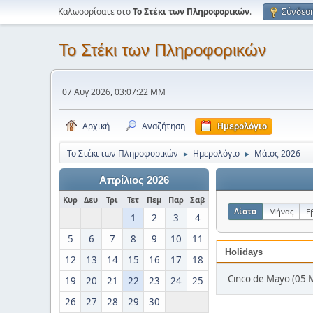
Καλωσορίσατε στο
Το Στέκι των Πληροφορικών
.
Σύνδεσ
Το Στέκι των Πληροφορικών
07 Αυγ 2026, 03:07:22 ΜΜ
Αρχική
Αναζήτηση
Ημερολόγιο
Το Στέκι των Πληροφορικών
Ημερολόγιο
Μάιος 2026
►
►
Απρίλιος 2026
Κυρ
Δευ
Τρι
Τετ
Πεμ
Παρ
Σαβ
Λίστα
Μήνας
Ε
1
2
3
4
5
6
7
8
9
10
11
Holidays
12
13
14
15
16
17
18
Cinco de Mayo (05 
19
20
21
22
23
24
25
26
27
28
29
30