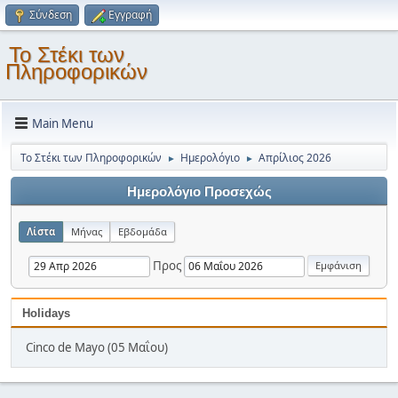
Σύνδεση
Εγγραφή
Το Στέκι των
Πληροφορικών
Main Menu
Το Στέκι των Πληροφορικών
Ημερολόγιο
Απρίλιος 2026
►
►
Ημερολόγιο Προσεχώς
Λίστα
Μήνας
Εβδομάδα
Προς
Holidays
Cinco de Mayo (05 Μαΐου)