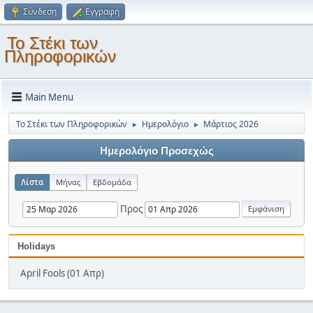
Σύνδεση
Εγγραφή
Το Στέκι των
Πληροφορικών
Main Menu
Το Στέκι των Πληροφορικών
Ημερολόγιο
Μάρτιος 2026
►
►
Ημερολόγιο Προσεχώς
Λίστα
Μήνας
Εβδομάδα
Προς
Holidays
April Fools (01 Απρ)