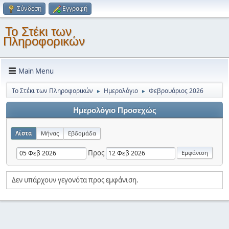
Σύνδεση
Εγγραφή
Το Στέκι των
Πληροφορικών
Main Menu
Το Στέκι των Πληροφορικών
Ημερολόγιο
Φεβρουάριος 2026
►
►
Ημερολόγιο Προσεχώς
Λίστα
Μήνας
Εβδομάδα
Προς
Δεν υπάρχουν γεγονότα προς εμφάνιση.