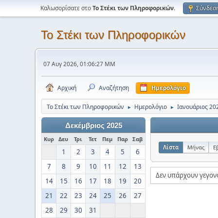
Καλωσορίσατε στο
Το Στέκι των Πληροφορικών
.
Σύνδεσ
Το Στέκι των Πληροφορικών
07 Αυγ 2026, 01:06:27 ΜΜ
Αρχική
Αναζήτηση
Ημερολόγιο
Το Στέκι των Πληροφορικών
Ημερολόγιο
Ιανουάριος 20
►
►
Δεκέμβριος 2025
Κυρ
Δευ
Τρι
Τετ
Πεμ
Παρ
Σαβ
Λίστα
Μήνας
Ε
1
2
3
4
5
6
7
8
9
10
11
12
13
Δεν υπάρχουν γεγον
14
15
16
17
18
19
20
21
22
23
24
25
26
27
28
29
30
31