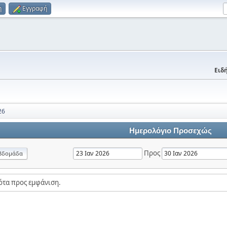
η
Εγγραφή
Ειδή
26
Ημερολόγιο Προσεχώς
Προς
βδομάδα
ότα προς εμφάνιση.