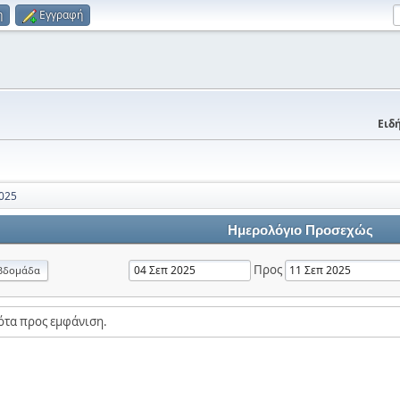
η
Εγγραφή
Ειδή
025
Ημερολόγιο Προσεχώς
Προς
βδομάδα
ότα προς εμφάνιση.