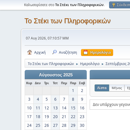
Καλωσορίσατε στο
Το Στέκι των Πληροφορικών
.
Σύνδεσ
Το Στέκι των Πληροφορικών
07 Αυγ 2026, 07:10:57 ΜΜ
Αρχική
Αναζήτηση
Ημερολόγιο
Το Στέκι των Πληροφορικών
Ημερολόγιο
Σεπτέμβριος 2
►
►
Αύγουστος 2025
Κυρ
Δευ
Τρι
Τετ
Πεμ
Παρ
Σαβ
Λίστα
Μήνας
Ε
1
2
3
4
5
6
7
8
9
Δεν υπάρχουν γεγον
10
11
12
13
14
15
16
17
18
19
20
21
22
23
24
25
26
27
28
29
30