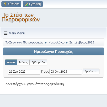
Σύνδεση
Εγγραφή
Το Στέκι των
Πληροφορικών
Main Menu
Το Στέκι των Πληροφορικών
Ημερολόγιο
Σεπτέμβριος 2025
►
►
Ημερολόγιο Προσεχώς
Λίστα
Μήνας
Εβδομάδα
Προς
Δεν υπάρχουν γεγονότα προς εμφάνιση.