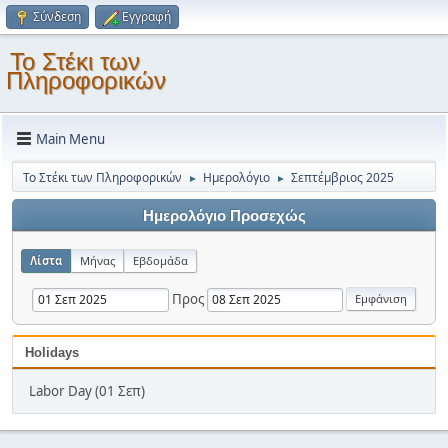
Σύνδεση
Εγγραφή
Το Στέκι των
Πληροφορικών
Main Menu
Το Στέκι των Πληροφορικών
Ημερολόγιο
Σεπτέμβριος 2025
►
►
Ημερολόγιο Προσεχώς
Λίστα
Μήνας
Εβδομάδα
Προς
Holidays
Labor Day (01 Σεπ)