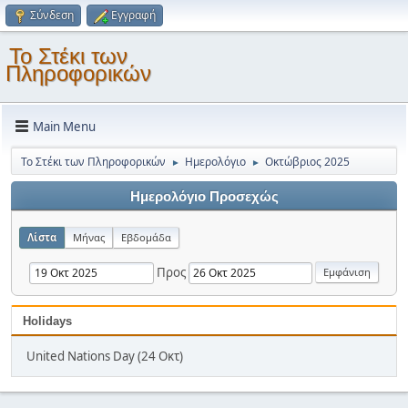
Σύνδεση
Εγγραφή
Το Στέκι των
Πληροφορικών
Main Menu
Το Στέκι των Πληροφορικών
Ημερολόγιο
Οκτώβριος 2025
►
►
Ημερολόγιο Προσεχώς
Λίστα
Μήνας
Εβδομάδα
Προς
Holidays
United Nations Day (24 Οκτ)