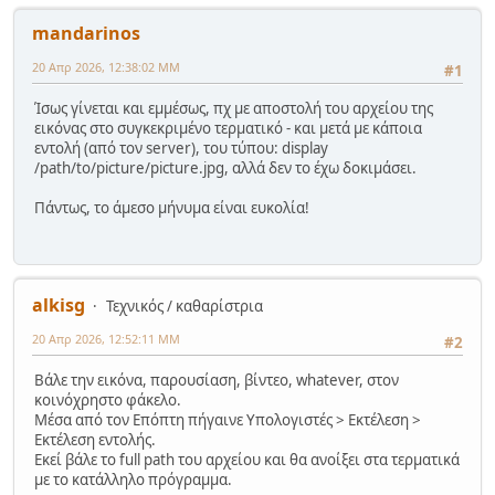
mandarinos
20 Απρ 2026, 12:38:02 ΜΜ
#1
Ίσως γίνεται και εμμέσως, πχ με αποστολή του αρχείου της
εικόνας στο συγκεκριμένο τερματικό - και μετά με κάποια
εντολή (από τον server), του τύπου: display
/path/to/picture/picture.jpg, αλλά δεν το έχω δοκιμάσει.
Πάντως, το άμεσο μήνυμα είναι ευκολία!
alkisg
Τεχνικός / καθαρίστρια
20 Απρ 2026, 12:52:11 ΜΜ
#2
Βάλε την εικόνα, παρουσίαση, βίντεο, whatever, στον
κοινόχρηστο φάκελο.
Μέσα από τον Επόπτη πήγαινε Υπολογιστές > Εκτέλεση >
Εκτέλεση εντολής.
Εκεί βάλε το full path του αρχείου και θα ανοίξει στα τερματικά
με το κατάλληλο πρόγραμμα.