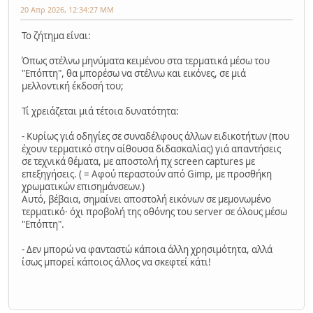
20 Απρ 2026, 12:34:27 ΜΜ
Το ζήτημα είναι:
Όπως στέλνω μηνύματα κειμένου στα τερματικά μέσω του
"Επόπτη", θα μπορέσω να στέλνω και εικόνες, σε μιά
μελλοντική έκδοσή του;
Τί χρειάζεται μιά τέτοια δυνατότητα:
- Κυρίως γιά οδηγίες σε συναδέλφους άλλων ειδικοτήτων (που
έχουν τερματικό στην αίθουσα διδασκαλίας) γιά απαντήσεις
σε τεχνικά θέματα, με αποστολή πχ screen captures με
επεξηγήσεις. ( = Αφού περαστούν από Gimp, με προσθήκη
χρωματικών επισημάνσεων.)
Αυτό, βέβαια, σημαίνει αποστολή εικόνων σε μεμονωμένο
τερματικό· όχι προβολή της οθόνης του server σε όλους μέσω
"Επόπτη".
- Δεν μπορώ να φανταστώ κάποια άλλη χρησιμότητα, αλλά
ίσως μπορεί κάποιος άλλος να σκεφτεί κάτι!