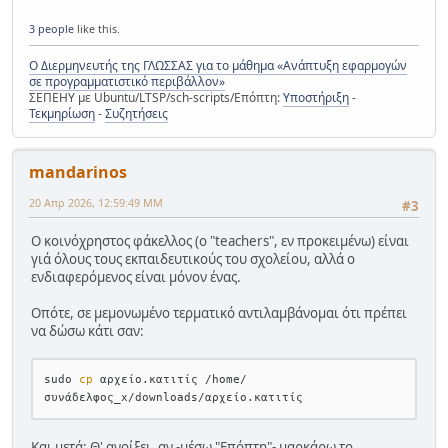
3 people
like this.
Ο Διερμηνευτής της ΓΛΩΣΣΑΣ για το μάθημα «Ανάπτυξη εφαρμογών
σε προγραμματιστικό περιβάλλον»
ΣΕΠΕΗΥ με Ubuntu/LTSP/sch-scripts/Επόπτη:
Υποστήριξη
-
Τεκμηρίωση
-
Συζητήσεις
mandarinos
20 Απρ 2026, 12:59:49 ΜΜ
#3
Ο κοινόχρηστος φάκελλος (ο "teachers", εν προκειμένω) είναι
γιά όλους τους εκπαιδευτικούς του σχολείου, αλλά ο
ενδιαφερόμενος είναι μόνον ένας.
Οπότε, σε μεμονωμένο τερματικό αντιλαμβάνομαι ότι πρέπει
να δώσω κάτι σαν:
sudo 
cp
 αρχείο.κατιτίς /home/
Και μετά; Θ' ανοίξει, αν -μέσω "Επόπτη"- μαρκάρω το