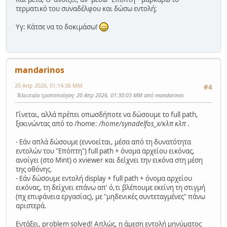
τερματικό του συναδέλφου και δώσω εντολή;
Υγ: Κάτσε να το δοκιμάσω!
mandarinos
20 Απρ 2026, 01:14:36 ΜΜ
#4
Τελευταία τροποποίηση
: 20 Απρ 2026, 01:30:03 ΜΜ από mandarinos
Γίνεται, αλλά πρέπει οπωσδήποτε να δώσουμε το full path,
ξεκινώντας από το /home:
/home/synadelfos_x/κλπ κλπ
.
- Εάν απλά δώσουμε (εννοείται, μέσα από τη δυνατότητα
εντολών του "Επόπτη") full path + όνομα αρχείου εικόνας,
ανοίγει (στο Mint) ο xviewer και δείχνει την εικόνα στη μέση
της οθόνης.
- Εάν δώσουμε εντολή display + full path + όνομα αρχείου
εικόνας, τη δείχνει επάνω απ' ό,τι βλέπουμε εκείνη τη στιγμή
(πχ επιφάνεια εργασίας), με "μηδενικές συντεταγμένες" πάνω
αριστερά.
Εντάξει, problem solved! Απλώς, η άμεση εντολή μηνύματος