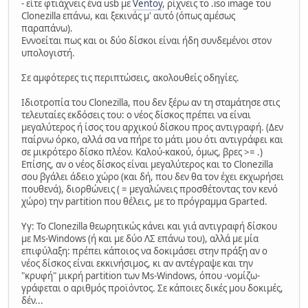
- είτε φτιάχνεις ένα usb με
Ventoy
, ρίχνεις το .iso image του
Clonezilla επάνω, και ξεκινάς μ' αυτό (όπως αμέσως
παραπάνω).
Εννοείται πως και οι δύο δίσκοι είναι ήδη συνδεμένοι στον
υπολογιστή.
Σε αμφότερες τις περιπτώσεις, ακολουθείς οδηγίες.
Ιδιοτροπία του Clonezilla, που δεν ξέρω αν τη σταμάτησε στις
τελευταίες εκδόσεις του: ο νέος δίσκος πρέπει να είναι
μεγαλύτερος ή ίσος του αρχικού δίσκου προς αντιγραφή. (Δεν
παίρνω όρκο, αλλά σα να πήρε το μάτι μου ότι αντιγράφει και
σε μικρότερο δίσκο πλέον. Καλού-κακού, όμως, βρες >= .)
Επίσης, αν ο νέος δίσκος είναι μεγαλύτερος και το Clonezilla
σου βγάλει άδειο χώρο (και δή, που δεν θα τον έχει εκχωρήσει
πουθενά), διορθώνεις ( = μεγαλώνεις προσθέτοντας τον κενό
χώρο) την partition που θέλεις, με το πρόγραμμα Gparted.
Υγ: Το Clonezilla θεωρητικώς κάνει και γιά αντιγραφή δίσκου
με Ms-Windows (ή και με δύο ΛΣ επάνω του), αλλά με μία
επιφύλαξη: πρέπει κάποιος να δοκιμάσει στην πράξη αν ο
νέος δίσκος είναι εκκινήσιμος, κι αν αντέγραψε και την
"κρυφή" μικρή partition των Ms-Windows, όπου -νομίζω-
γράφεται ο αριθμός προϊόντος. Σε κάποιες δικές μου δοκιμές,
δέν...