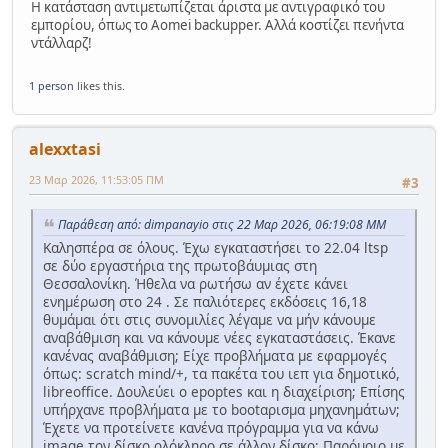
Η κατάσταση αντιμετωπίζεται άριστα με αντιγραφικό του
εμπορίου, όπως το Aomei backupper. Αλλά κοστίζει πενήντα
ντάλλαρζ!
1 person
likes this.
alexxtasi
23 Μαρ 2026, 11:53:05 ΠΜ
#3
Παράθεση από: dimpanayio στις 22 Μαρ 2026, 06:19:08 ΜΜ
Καλησπέρα σε όλους. Έχω εγκαταστήσει το 22.04 ltsp
σε δύο εργαστήρια της πρωτοβάυμιας στη
Θεσσαλονίκη. Ήθελα να ρωτήσω αν έχετε κάνει
ενημέρωση στο 24 . Σε παλιότερες εκδόσεις 16,18
θυμάμαι ότι στις συνομιλίες λέγαμε να μήν κάνουμε
αναβάθμιση και να κάνουμε νέες εγκαταστάσεις. Έκανε
κανένας αναβάθμιση; Είχε προβλήματα με εφαρμογές
όπως: scratch mind/+, τα πακέτα του ιεπ για δημοτικό,
libreoffice. Δουλεύει ο epoptes και η διαχείριση; Επίσης
υπήρχανε προβλήματα με το bootαρισμα μηχανημάτων;
Έχετε να προτείνετε κανένα πρόγραμμα για να κάνω
image τον δίσκο ολόκληρο σε άλλον δίσκο; Παρόμοιο με