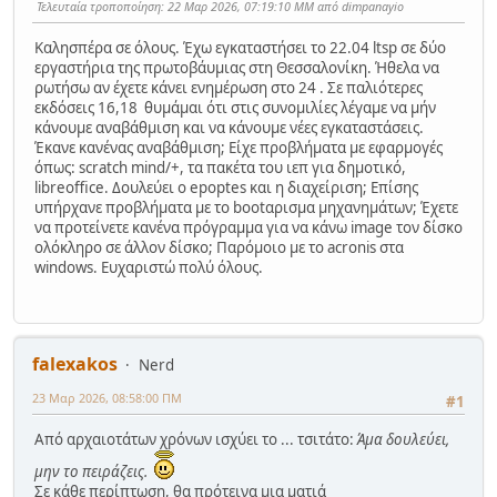
Τελευταία τροποποίηση
: 22 Μαρ 2026, 07:19:10 ΜΜ από dimpanayio
Καλησπέρα σε όλους. Έχω εγκαταστήσει το 22.04 ltsp σε δύο
εργαστήρια της πρωτοβάυμιας στη Θεσσαλονίκη. Ήθελα να
ρωτήσω αν έχετε κάνει ενημέρωση στο 24 . Σε παλιότερες
εκδόσεις 16,18 θυμάμαι ότι στις συνομιλίες λέγαμε να μήν
κάνουμε αναβάθμιση και να κάνουμε νέες εγκαταστάσεις.
Έκανε κανένας αναβάθμιση; Είχε προβλήματα με εφαρμογές
όπως: scratch mind/+, τα πακέτα του ιεπ για δημοτικό,
libreoffice. Δουλεύει ο epoptes και η διαχείριση; Επίσης
υπήρχανε προβλήματα με το bootαρισμα μηχανημάτων; Έχετε
να προτείνετε κανένα πρόγραμμα για να κάνω image τον δίσκο
ολόκληρο σε άλλον δίσκο; Παρόμοιο με το acronis στα
windows. Ευχαριστώ πολύ όλους.
falexakos
Nerd
23 Μαρ 2026, 08:58:00 ΠΜ
#1
Από αρχαιοτάτων χρόνων ισχύει το ... τσιτάτο:
Άμα δουλεύει,
μην το πειράζεις.
Σε κάθε περίπτωση, θα πρότεινα μια ματιά