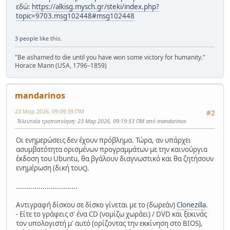
εδώ:
https://alkisg.mysch.gr/steki/index.php?
topic=9703.msg102448#msg102448
3 people
like this.
"Be ashamed to die until you have won some victory for humanity."
Horace Mann (USA, 1796–1859)
mandarinos
23 Μαρ 2026, 09:09:39 ΠΜ
#2
Τελευταία τροποποίηση
: 23 Μαρ 2026, 09:19:53 ΠΜ από mandarinos
Οι ενημερώσεις δεν έχουν πρόβλημα. Τώρα, αν υπάρχει
ασυμβατότητα ορισμένων προγραμμάτων με την καινούργια
έκδοση του Ubuntu, θα βγάλουν διαγνωστικό και θα ζητήσουν
ενημέρωση (δική τους).
..............................
Αντιγραφή δίσκου σε δίσκο γίνεται με το (δωρεάν)
Clonezilla
.
- Είτε το γράφεις σ' ένα CD (νομίζω χωράει) / DVD και ξεκινάς
τον υπολογιστή μ' αυτό (ορίζοντας την εκκίνηση στο BIOS),