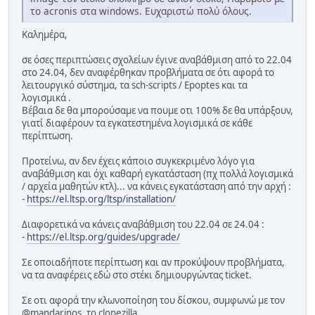
το acronis στα windows. Ευχαριστώ πολύ όλους.
Καλημέρα,
σε όσες περιπτώσεις σχολείων έγινε αναβάθμιση από το 22.04
στο 24.04, δεν αναφέρθηκαν προβλήματα σε ότι αφορά το
λειτουργικό σύστημα, τα sch-scripts / Epoptes και τα
λογισμικά .
Βέβαια δε θα μπορούσαμε να πουμε οτι 100% δε θα υπάρξουν,
γιατί διαφέρουν τα εγκατεστημένα λογισμικά σε κάθε
περίπτωση.
Προτείνω, αν δεν έχεις κάποιο συγκεκριμένο λόγο για
αναβάθμιση και όχι καθαρή εγκατάσταση (πχ πολλά λογισμικά
/ αρχεία μαθητών κτλ)... να κάνεις εγκατάσταση από την αρχή :
-
https://el.ltsp.org/ltsp/installation/
Διαφορετικά να κάνεις αναβάθμιση του 22.04 σε 24.04 :
-
https://el.ltsp.org/guides/upgrade/
Σε οποιαδήποτε περίπτωση και αν προκύψουν προβλήματα,
να τα αναφέρεις εδώ στο στέκι δημιουργώντας ticket.
Σε οτι αφορά την κλωνοποίηση του δίσκου, συμφωνώ με τον
@mandarinos, το clonezilla