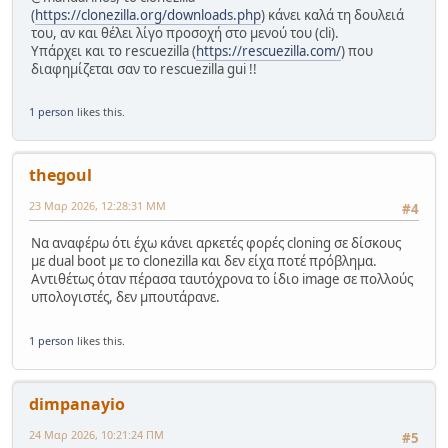
(
https://clonezilla.org/downloads.php
) κάνει καλά τη δουλειά
του, αν και θέλει λίγο προσοχή στο μενού του (cli).
Υπάρχει και το rescuezilla (
https://rescuezilla.com/
) που
διαφημίζεται σαν το rescuezilla gui !!
1 person
likes this.
thegoul
23 Μαρ 2026, 12:28:31 ΜΜ
#4
Να αναφέρω ότι έχω κάνει αρκετές φορές cloning σε δίσκους
με dual boot με το clonezilla και δεν είχα ποτέ πρόβλημα.
Αντιθέτως όταν πέρασα ταυτόχρονα το ίδιο image σε πολλούς
υπολογιστές, δεν μπουτάρανε.
1 person
likes this.
dimpanayio
24 Μαρ 2026, 10:21:24 ΠΜ
#5