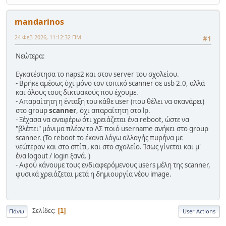
mandarinos
24 Φεβ 2026, 11:12:32 ΠΜ
#1
Νεώτερα:
Εγκατέστησα το naps2 και στον server του σχολείου.
- Βρήκε αμέσως όχι μόνο τον τοπικό scanner σε usb 2.0, αλλά
και όλους τους δικτυακούς που έχουμε.
- Απαραίτητη η ένταξη του κάθε user (που θέλει να σκανάρει)
στο group
scanner
, όχι απαραίτητη στο lp.
- Ξέχασα να αναφέρω ότι χρειάζεται ένα reboot, ώστε να
"βλέπει" μόνιμα πλέον το ΛΣ ποιό username ανήκει στο group
scanner. (Το reboot το έκανα λόγω αλλαγής πυρήνα με
νεώτερον και στο σπίτι, και στο σχολείο. Ίσως γίνεται και μ'
ένα logout / login ξανά. )
- Αφού κάνουμε τους ενδιαφερόμενους users μέλη της scanner,
φυσικά χρειάζεται μετά η δημιουργία νέου image.
Σελίδες
1
Πάνω
User Actions