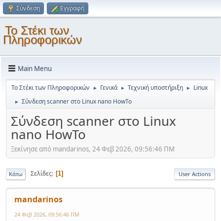
Σύνδεση
Εγγραφή
Το Στέκι των
Πληροφορικών
Main Menu
Το Στέκι των Πληροφορικών
Γενικά
Τεχνική υποστήριξη
Linux
►
►
►
Σύνδεση scanner στο Linux nano HowTo
►
Σύνδεση scanner στο Linux
nano HowTo
Ξεκίνησε από mandarinos, 24 Φεβ 2026, 09:56:46 ΠΜ
Σελίδες
1
Κάτω
User Actions
mandarinos
24 Φεβ 2026, 09:56:46 ΠΜ