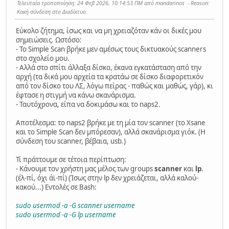
Τελευταία τροποποίηση
: 24 Φεβ 2026, 10:14:53 ΠΜ από mandarinos
Reason
:
Κακή σύνδεση στο Διαδίκτυο
Εύκολο ζήτημα, ίσως και να μη χρειαζόταν κάν οι δικές μου
σημειώσεις. Ωστόσο:
- Το Simple Scan βρήκε μεν αμέσως τους δικτυακούς scanners
στο σχολείο μου.
- Αλλά στο σπίτι άλλαξα δίσκο, έκανα εγκατάσταση από την
αρχή (τα δικά μου αρχεία τα κρατάω σε δίσκο διαφορετικόν
από τον δίσκο του ΛΣ, λόγω πείρας - παθώς και μαθώς, γάρ), κι
έφτασε η στιγμή να κάνω σκανάρισμα.
- Ταυτόχρονα, είπα να δοκιμάσω και το naps2.
Αποτέλεσμα: το naps2 βρήκε με τη μία τον scanner (το Xsane
και το Simple Scan δεν μπόρεσαν), αλλά σκανάρισμα γιόκ. (Η
σύνδεση του scanner, βέβαια, usb.)
Τί πράττουμε σε τέτοια περίπτωση:
- Κάνουμε τον χρήστη μας μέλος των groups
scanner
και
lp
.
(έλ-πί, όχι άϊ-πί) (Ίσως στην lp δεν χρειάζεται, αλλά καλού-
κακού...) Εντολές σε Bash:
sudo usermod -a -G scanner username
sudo usermod -a -G lp username