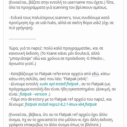
(Εννοείται, βάζετε στην εντολή το username που έχετε.) Τότε,
όλα τα προγράμματα γιά scanning τον βρίσκουν αμέσως.
- Ειδικά τους παλιότερους scanners, τους συνδέουμε κατά
προτίμηση όχι σε usb hubs, αλλά σε σκέτη θύρα usb2 (όχι σε
πιό γρήγορη).
........................
Τώρα, γιά το naps2: πολύ καλό προγραμματάκι, και σε
κανονική έκδοση. (Το Xsane κάνει μέν δουλειά, αλλά
"μπαγιάτεψε" εδώ και χρόνια σε προέκδοση -0.99κάτι-,
άγνωστο γιατί.)
- Κατεβάζουμε το Flatpak reference αρχείο από
εδώ
, κάτω-
κάτω στη σελίδα, εκεί που λέει "Flatpak (x64)".
- Δίνουμε εντολή:
sudo apt install flatpak
, αν το Flatpak (ως
πρόγραμμα-εντολή) δεν είναι ήδη εγκατεστημένο. (Δοκιμή, αν
είναι:
flatpak --version
.)
- Πάμε στο directory με το Flatpak ref αρχείο του naps2, και
δίνουμε:
flatpak install naps2-8.2.1-linux-x64.flatpak
(Εννοείται, βέβαια, ότι αν το Flatpak ref αρχείο έχει άλλο
όνομα, πχ αν το χρειαστείτε στο μέλλον κι έχει άλλη έκδοση,
γράφετε επακριβώς το άλλο όνομα όπως το βλέπετε.)