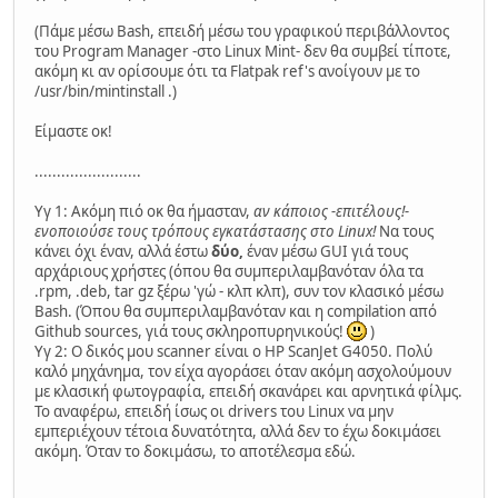
(Πάμε μέσω Bash, επειδή μέσω του γραφικού περιβάλλοντος
του Program Manager -στο Linux Mint- δεν θα συμβεί τίποτε,
ακόμη κι αν ορίσουμε ότι τα Flatpak ref's ανοίγουν με το
/usr/bin/mintinstall .)
Είμαστε οκ!
........................
Υγ 1: Ακόμη πιό οκ θα ήμασταν,
αν κάποιος -επιτέλους!-
ενοποιούσε τους τρόπους εγκατάστασης στο Linux!
Να τους
κάνει όχι έναν, αλλά έστω
δύο,
έναν μέσω GUI γιά τους
αρχάριους χρήστες (όπου θα συμπεριλαμβανόταν όλα τα
.rpm, .deb, tar gz ξέρω 'γώ - κλπ κλπ), συν τον κλασικό μέσω
Bash. (Όπου θα συμπεριλαμβανόταν και η compilation από
Github sources, γιά τους σκληροπυρηνικούς!
)
Υγ 2: Ο δικός μου scanner είναι ο HP ScanJet G4050. Πολύ
καλό μηχάνημα, τον είχα αγοράσει όταν ακόμη ασχολούμουν
με κλασική φωτογραφία, επειδή σκανάρει και αρνητικά φίλμς.
Το αναφέρω, επειδή ίσως οι drivers του Linux να μην
εμπεριέχουν τέτοια δυνατότητα, αλλά δεν το έχω δοκιμάσει
ακόμη. Όταν το δοκιμάσω, το αποτέλεσμα εδώ.