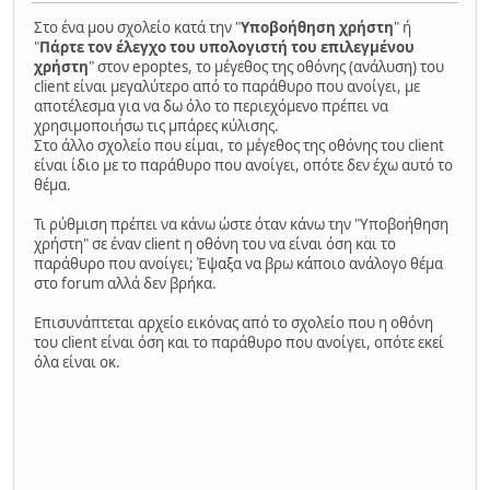
Στο ένα μου σχολείο κατά την "
Υποβοήθηση χρήστη
" ή
"
Πάρτε τον έλεγχο του υπολογιστή του επιλεγμένου
χρήστη
" στον epoptes, το μέγεθος της οθόνης (ανάλυση) του
client είναι μεγαλύτερο από το παράθυρο που ανοίγει, με
αποτέλεσμα για να δω όλο το περιεχόμενο πρέπει να
χρησιμοποιήσω τις μπάρες κύλισης.
Στο άλλο σχολείο που είμαι, το μέγεθος της οθόνης του client
είναι ίδιο με το παράθυρο που ανοίγει, οπότε δεν έχω αυτό το
θέμα.
Τι ρύθμιση πρέπει να κάνω ώστε όταν κάνω την "Υποβοήθηση
χρήστη" σε έναν client η οθόνη του να είναι όση και το
παράθυρο που ανοίγει; Έψαξα να βρω κάποιο ανάλογο θέμα
στο forum αλλά δεν βρήκα.
Επισυνάπτεται αρχείο εικόνας από το σχολείο που η οθόνη
του client είναι όση και το παράθυρο που ανοίγει, οπότε εκεί
όλα είναι οκ.