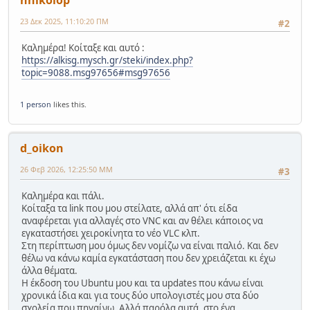
hnikolop
23 Δεκ 2025, 11:10:20 ΠΜ
#2
Καλημέρα! Κοίταξε και αυτό :
https://alkisg.mysch.gr/steki/index.php?
topic=9088.msg97656#msg97656
1 person
likes this.
d_oikon
26 Φεβ 2026, 12:25:50 ΜΜ
#3
Καλημέρα και πάλι.
Κοίταξα τα link που μου στείλατε, αλλά απ' ότι είδα
αναφέρεται για αλλαγές στο VNC και αν θέλει κάποιος να
εγκαταστήσει χειροκίνητα το νέο VLC κλπ.
Στη περίπτωση μου όμως δεν νομίζω να είναι παλιό. Και δεν
θέλω να κάνω καμία εγκατάσταση που δεν χρειάζεται κι έχω
άλλα θέματα.
Η έκδοση του Ubuntu μου και τα updates που κάνω είναι
χρονικά ίδια και για τους δύο υπολογιστές μου στα δύο
σχολεία που πηγαίνω. Αλλά παρόλα αυτά, στο ένα