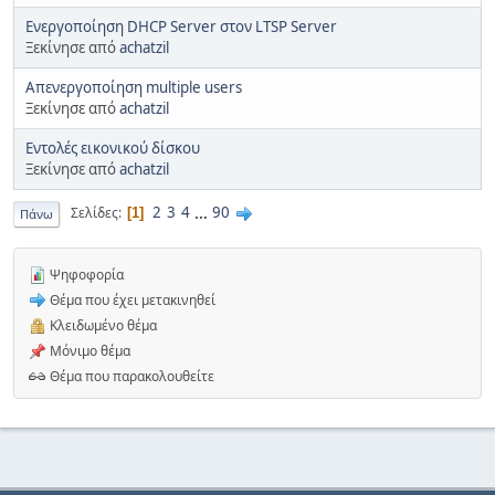
Ενεργοποίηση DHCP Server στον LTSP Server
Ξεκίνησε από
achatzil
Απενεργοποίηση multiple users
Ξεκίνησε από
achatzil
Εντολές εικονικού δίσκου
Ξεκίνησε από
achatzil
2
3
4
...
90
Σελίδες
1
Πάνω
Ψηφοφορία
Θέμα που έχει μετακινηθεί
Κλειδωμένο θέμα
Μόνιμο θέμα
Θέμα που παρακολουθείτε