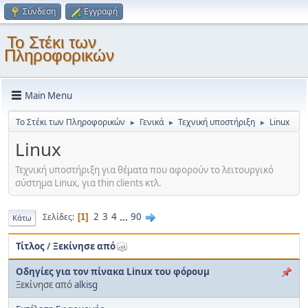
Σύνδεση
Εγγραφή
Το Στέκι των
Πληροφορικών
Main Menu
Το Στέκι των Πληροφορικών
Γενικά
Τεχνική υποστήριξη
Linux
►
►
►
Linux
Τεχνική υποστήριξη για θέματα που αφορούν το λειτουργικό
σύστημα Linux, για thin clients κτλ.
2
3
4
...
90
Σελίδες
1
Κάτω
Τίτλος
/
Ξεκίνησε από
Οδηγίες για τον πίνακα Linux του φόρουμ
Ξεκίνησε από
alkisg