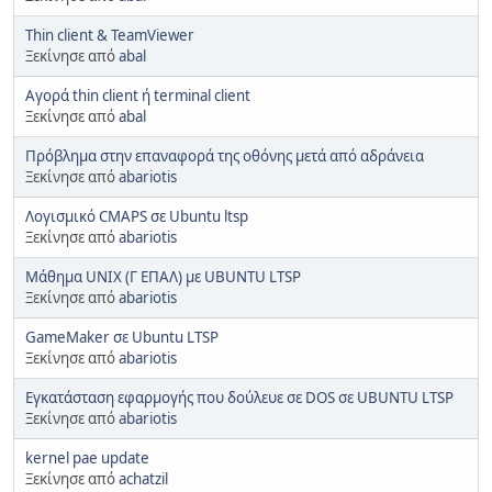
Thin client & TeamViewer
Ξεκίνησε από
abal
Αγορά thin client ή terminal client
Ξεκίνησε από
abal
Πρόβλημα στην επαναφορά της οθόνης μετά από αδράνεια
Ξεκίνησε από
abariotis
Λογισμικό CMAPS σε Ubuntu ltsp
Ξεκίνησε από
abariotis
Μάθημα UNIX (Γ ΕΠΑΛ) με UBUNTU LTSP
Ξεκίνησε από
abariotis
GameMaker σε Ubuntu LTSP
Ξεκίνησε από
abariotis
Eγκατάσταση εφαρμογής που δούλευε σε DOS σε UBUNTU LTSP
Ξεκίνησε από
abariotis
kernel pae update
Ξεκίνησε από
achatzil