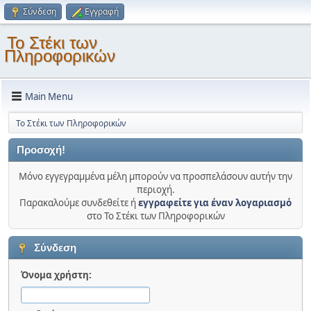
Σύνδεση
Εγγραφή
Το Στέκι των
Πληροφορικών
Main Menu
Το Στέκι των Πληροφορικών
Προσοχή!
Μόνο εγγεγραμμένα μέλη μπορούν να προσπελάσουν αυτήν την
περιοχή.
Παρακαλούμε συνδεθείτε ή
εγγραφείτε για έναν λογαριασμό
στο Το Στέκι των Πληροφορικών
Σύνδεση
Όνομα χρήστη: