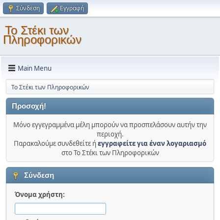
Σύνδεση
Εγγραφή
Το Στέκι των
Πληροφορικών
Main Menu
Το Στέκι των Πληροφορικών
Προσοχή!
Μόνο εγγεγραμμένα μέλη μπορούν να προσπελάσουν αυτήν την
περιοχή.
Παρακαλούμε συνδεθείτε ή
εγγραφείτε για έναν λογαριασμό
στο Το Στέκι των Πληροφορικών
Σύνδεση
Όνομα χρήστη: