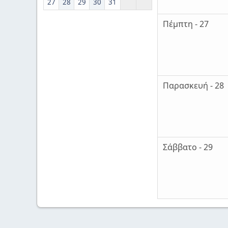
27
28
29
30
31
Πέμπτη - 27
Παρασκευή - 28
Σάββατο - 29