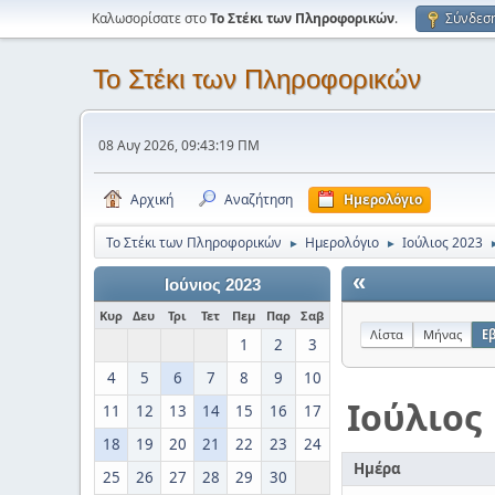
Καλωσορίσατε στο
Το Στέκι των Πληροφορικών
.
Σύνδεσ
Το Στέκι των Πληροφορικών
08 Αυγ 2026, 09:43:19 ΠΜ
Αρχική
Αναζήτηση
Ημερολόγιο
Το Στέκι των Πληροφορικών
Ημερολόγιο
Ιούλιος 2023
►
►
«
Ιούνιος 2023
Κυρ
Δευ
Τρι
Τετ
Πεμ
Παρ
Σαβ
Λίστα
Μήνας
Ε
1
2
3
4
5
6
7
8
9
10
Ιούλιος
11
12
13
14
15
16
17
18
19
20
21
22
23
24
Ημέρα
25
26
27
28
29
30