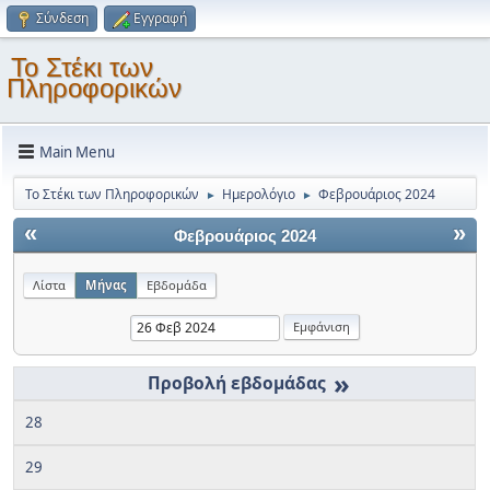
Σύνδεση
Εγγραφή
Το Στέκι των
Πληροφορικών
Main Menu
Το Στέκι των Πληροφορικών
Ημερολόγιο
Φεβρουάριος 2024
►
►
«
»
Φεβρουάριος 2024
Λίστα
Μήνας
Εβδομάδα
»
28
29