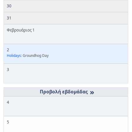
30
31
Φεβρουάριος 1
2
Holidays:
Groundhog Day
3
»
4
5