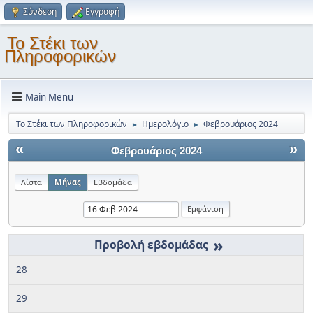
Σύνδεση
Εγγραφή
Το Στέκι των
Πληροφορικών
Main Menu
Το Στέκι των Πληροφορικών
Ημερολόγιο
Φεβρουάριος 2024
►
►
«
»
Φεβρουάριος 2024
Λίστα
Μήνας
Εβδομάδα
»
28
29