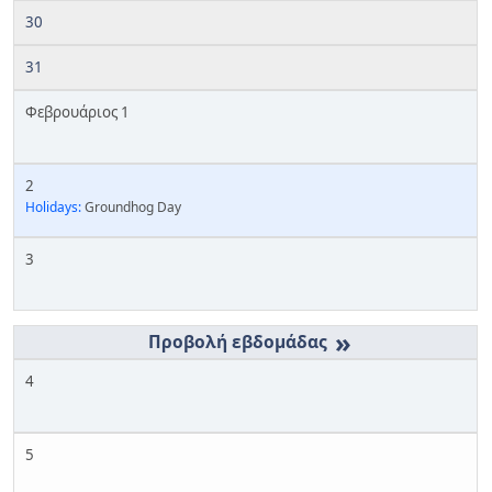
30
31
Φεβρουάριος 1
2
Holidays:
Groundhog Day
3
»
4
5