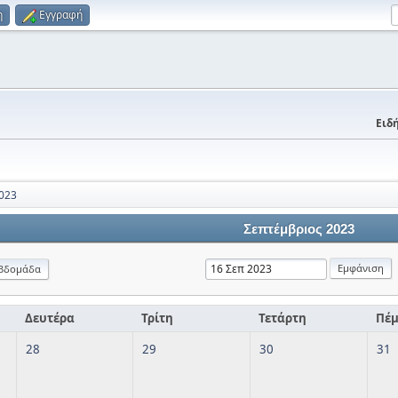
η
Εγγραφή
Ειδή
023
Σεπτέμβριος 2023
βδομάδα
Δευτέρα
Τρίτη
Τετάρτη
Πέ
28
29
30
31