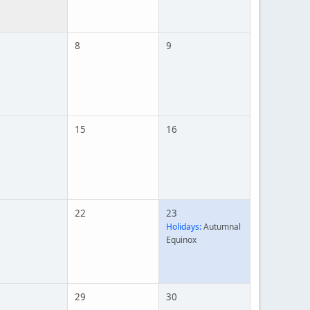
8
9
15
16
22
23
Holidays:
Autumnal
Equinox
29
30