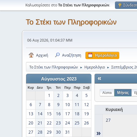
Καλωσορίσατε στο
Το Στέκι των Πληροφορικών
.
Σύνδεσ
Το Στέκι των Πληροφορικών
06 Αυγ 2026, 01:04:37 ΜΜ
Αρχική
Αναζήτηση
Ημερολόγιο
Το Στέκι των Πληροφορικών
Ημερολόγιο
Σεπτέμβριος 2
►
►
«
Αύγουστος 2023
Κυρ
Δευ
Τρι
Τετ
Πεμ
Παρ
Σαβ
Λίστα
Μήνας
Ε
1
2
3
4
5
6
7
8
9
10
11
12
Κυριακή
13
14
15
16
17
18
19
27
20
21
22
23
24
25
26
»
27
28
29
30
31