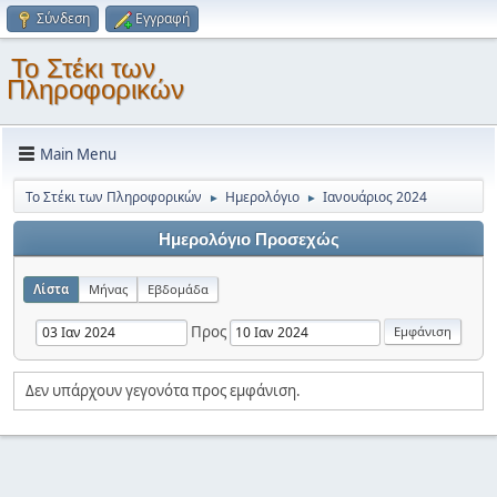
Σύνδεση
Εγγραφή
Το Στέκι των
Πληροφορικών
Main Menu
Το Στέκι των Πληροφορικών
Ημερολόγιο
Ιανουάριος 2024
►
►
Ημερολόγιο Προσεχώς
Λίστα
Μήνας
Εβδομάδα
Προς
Δεν υπάρχουν γεγονότα προς εμφάνιση.