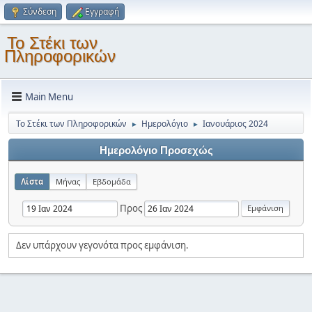
Σύνδεση
Εγγραφή
Το Στέκι των
Πληροφορικών
Main Menu
Το Στέκι των Πληροφορικών
Ημερολόγιο
Ιανουάριος 2024
►
►
Ημερολόγιο Προσεχώς
Λίστα
Μήνας
Εβδομάδα
Προς
Δεν υπάρχουν γεγονότα προς εμφάνιση.