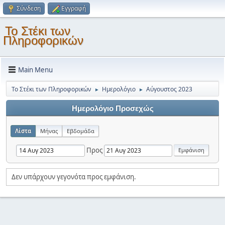
Σύνδεση
Εγγραφή
Το Στέκι των
Πληροφορικών
Main Menu
Το Στέκι των Πληροφορικών
Ημερολόγιο
Αύγουστος 2023
►
►
Ημερολόγιο Προσεχώς
Λίστα
Μήνας
Εβδομάδα
Προς
Δεν υπάρχουν γεγονότα προς εμφάνιση.