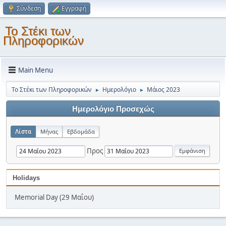
Σύνδεση
Εγγραφή
Το Στέκι των
Πληροφορικών
Main Menu
Το Στέκι των Πληροφορικών
Ημερολόγιο
Μάιος 2023
►
►
Ημερολόγιο Προσεχώς
Λίστα
Μήνας
Εβδομάδα
Προς
Holidays
Memorial Day (29 Μαΐου)