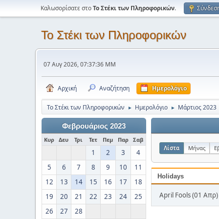
Καλωσορίσατε στο
Το Στέκι των Πληροφορικών
.
Σύνδεσ
Το Στέκι των Πληροφορικών
07 Αυγ 2026, 07:37:36 ΜΜ
Αρχική
Αναζήτηση
Ημερολόγιο
Το Στέκι των Πληροφορικών
Ημερολόγιο
Μάρτιος 2023
►
►
Φεβρουάριος 2023
Κυρ
Δευ
Τρι
Τετ
Πεμ
Παρ
Σαβ
Λίστα
Μήνας
Ε
1
2
3
4
5
6
7
8
9
10
11
Holidays
12
13
14
15
16
17
18
April Fools (01 Απρ)
19
20
21
22
23
24
25
26
27
28