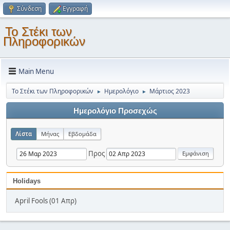
Σύνδεση
Εγγραφή
Το Στέκι των
Πληροφορικών
Main Menu
Το Στέκι των Πληροφορικών
Ημερολόγιο
Μάρτιος 2023
►
►
Ημερολόγιο Προσεχώς
Λίστα
Μήνας
Εβδομάδα
Προς
Holidays
April Fools (01 Απρ)