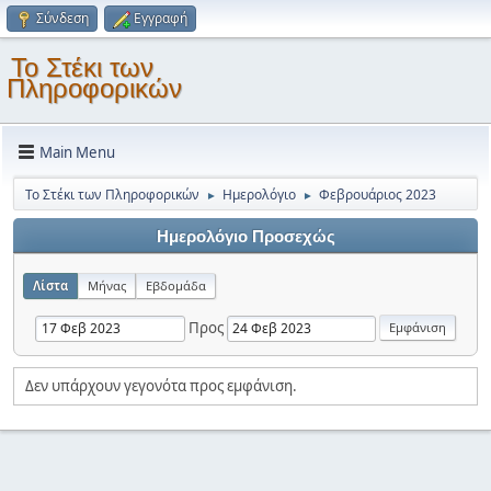
Σύνδεση
Εγγραφή
Το Στέκι των
Πληροφορικών
Main Menu
Το Στέκι των Πληροφορικών
Ημερολόγιο
Φεβρουάριος 2023
►
►
Ημερολόγιο Προσεχώς
Λίστα
Μήνας
Εβδομάδα
Προς
Δεν υπάρχουν γεγονότα προς εμφάνιση.