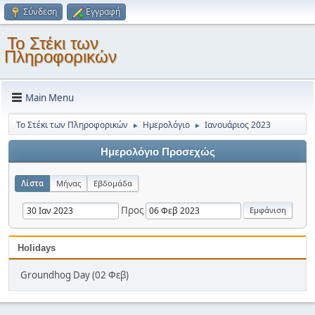
Σύνδεση
Εγγραφή
Το Στέκι των
Πληροφορικών
Main Menu
Το Στέκι των Πληροφορικών
Ημερολόγιο
Ιανουάριος 2023
►
►
Ημερολόγιο Προσεχώς
Λίστα
Μήνας
Εβδομάδα
Προς
Holidays
Groundhog Day (02 Φεβ)